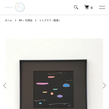
0
ホーム
Art × 日用品
リトグラフ（額装）