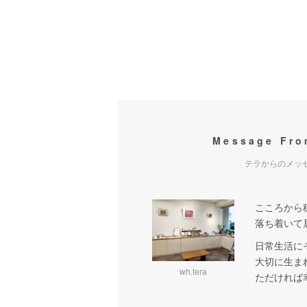
Message Fr
テラからのメッ
こころから
落ち着いて
日常生活に
大切に生ま
wh.tera
ただければ