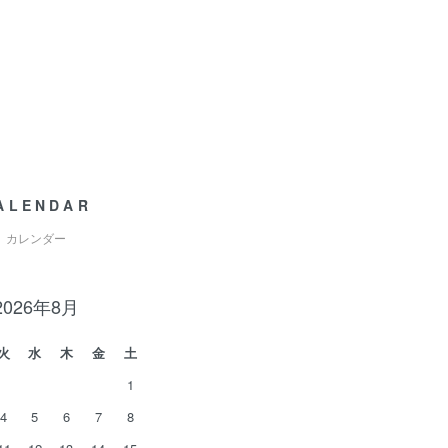
ALENDAR
カレンダー
2026年8月
火
水
木
金
土
1
4
5
6
7
8