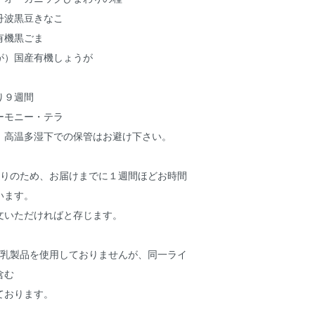
黒豆きなこ
機黒ごま
国産有機しょうが
り９週間
ーモニー・テラ
、高温多湿下での保管はお避け下さい。
作りのため、お届けまでに１週間ほどお時間
います。
いただければと存じます。
、乳製品を使用しておりませんが、同一ライ
含む
ております。