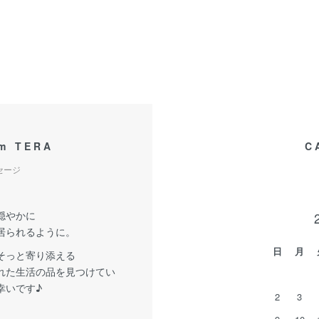
om TERA
C
セージ
穏やかに
居られるように。
日
月
そっと寄り添える
れた生活の品を見つけてい
幸いです♪
2
3