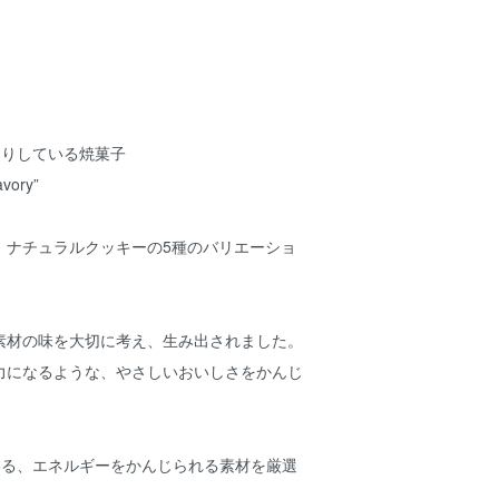
くりしている焼菓子
vory”
、ナチュラルクッキーの5種のバリエーショ
素材の味を大切に考え、生み出されました。
力になるような、やさしいおいしさをかんじ
。
いる、エネルギーをかんじられる素材を厳選