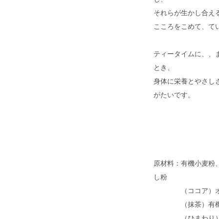
それらが生かし合え
こころをこめて、て
ティータイムに、、
とき、
身体に栄養とやさし
がたいです。
原材料：有機小麦粉
し粉
（ココア）オー
（抹茶）有機
（ひまわり）オ