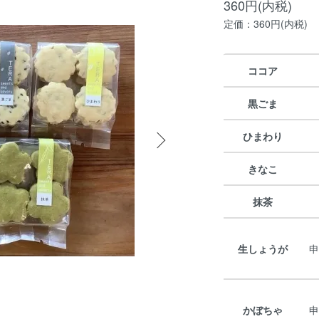
360円(内税)
定価：360円(内税)
ココア
黒ごま
ひまわり
きなこ
抹茶
生しょうが
申
かぼちゃ
申