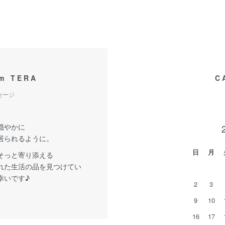
om TERA
C
セージ
穏やかに
居られるように。
日
月
そっと寄り添える
れた生活の品を見つけてい
幸いです♪
2
3
9
10
16
17