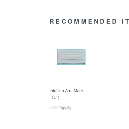
RECOMMENDED I
Intuition Arut Mask
（い）
3,080円(内税)