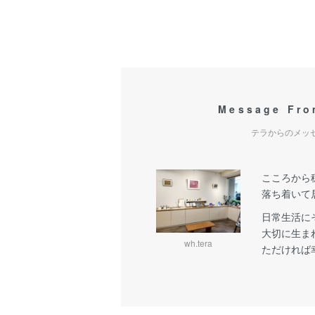
Message Fr
テラからのメッ
こころから
落ち着いて
日常生活に
大切に生ま
wh.tera
ただければ