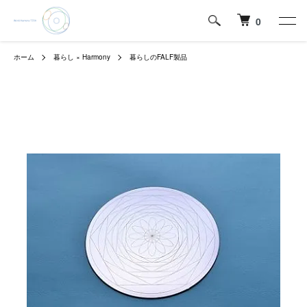
0
ホーム
暮らし × Harmony
暮らしのFALF製品