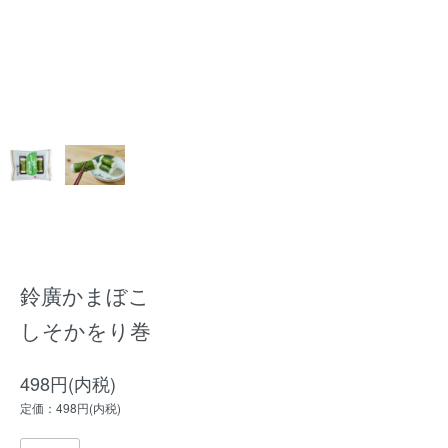
鈴廣かまぼこ
しそかをり巻
498円(内税)
定価：498円(内税)