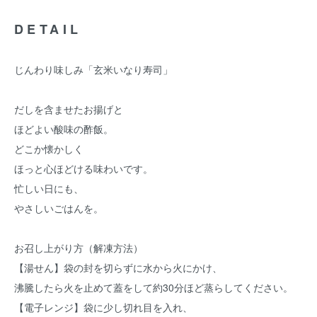
DETAIL
じんわり味しみ「玄米いなり寿司」
だしを含ませたお揚げと
ほどよい酸味の酢飯。
どこか懐かしく
ほっと心ほどける味わいです。
忙しい日にも、
やさしいごはんを。
お召し上がり方（解凍方法）
【湯せん】袋の封を切らずに水から火にかけ、
沸騰したら火を止めて蓋をして約30分ほど蒸らしてください。
【電子レンジ】袋に少し切れ目を入れ、