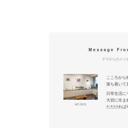
Message Fr
テラからのメッ
こころから
落ち着いて
日常生活に
大切に生ま
wh.tera
ただければ