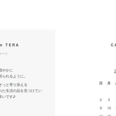
om TERA
C
セージ
穏やかに
居られるように。
日
月
そっと寄り添える
れた生活の品を見つけてい
幸いです♪
2
3
9
10