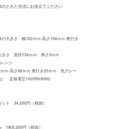
を調和のとれた生活にお役立てください
の大きさ 幅162ｍｍ 高さ154ｍｍ 奥行き
きさ 直径134ｍｍ 厚さ3ｍｍ
オレンジ
ｍｍ 高さ86ｍｍ 奥行き25ｍｍ 色グレー
定格電圧100V50/60Hz
ット 34,200円（税抜）
 1枚8,200円（税抜）