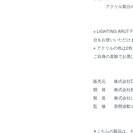
アクリル製台のみ 
※ LIGHTING ARU
台をお使いいただけ
※ アクリルの色は2
ご自身の直観で
販売元 株式会社DE
開 発 株式会社
製 造 株式会社
監 修 形態波動エ
✶こちらの製品は、