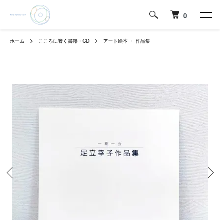
0
ホーム
こころに響く書籍・CD
アート絵本 ・ 作品集