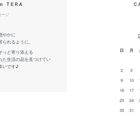
om TERA
C
セージ
穏やかに
居られるように。
日
月
そっと寄り添える
れた生活の品を見つけてい
幸いです♪
2
3
9
10
16
17
23
24
30
31