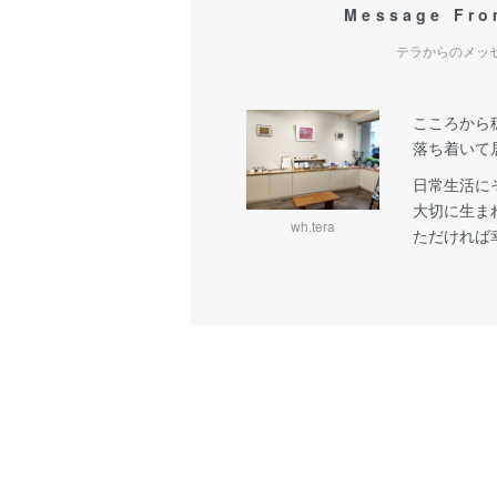
Message Fr
テラからのメッ
こころから
落ち着いて
日常生活に
大切に生ま
wh.tera
ただければ