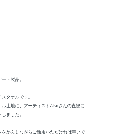
アート製品。
イスタオルです。
ル生地に、アーティストAikoさんの直観に
トしました。
みをかんじながらご活用いただければ幸いで