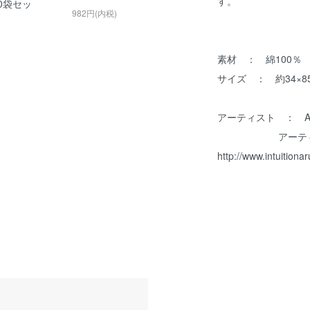
す。
0袋セッ
982円(内税)
素材 ： 綿100％
サイズ ： 約34×8
アーティスト ： Aiko
アーティスト
http://www.intuitiona