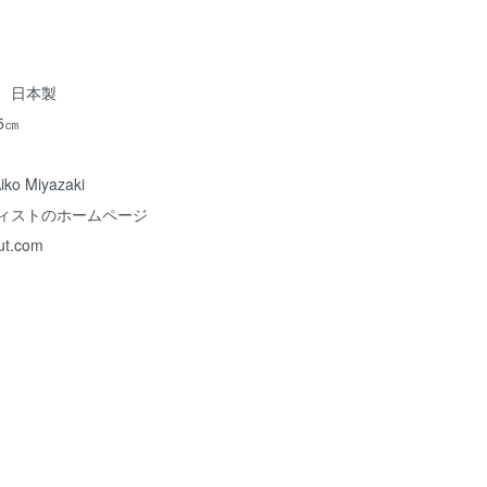
 日本製
5㎝
 Miyazaki
のホームページ
rut.com