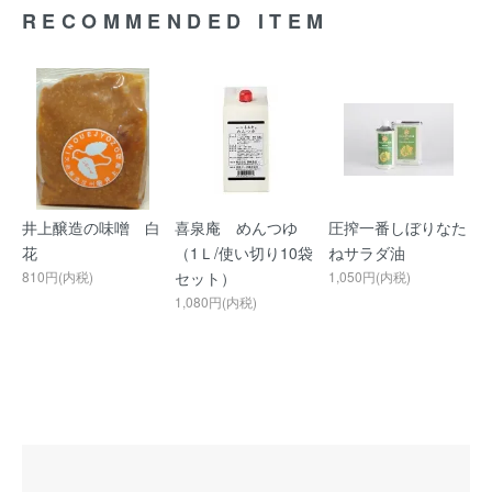
RECOMMENDED ITEM
井上醸造の味噌 白
喜泉庵 めんつゆ
圧搾一番しぼりなた
花
（1Ｌ/使い切り10袋
ねサラダ油
810円(内税)
セット）
1,050円(内税)
1,080円(内税)