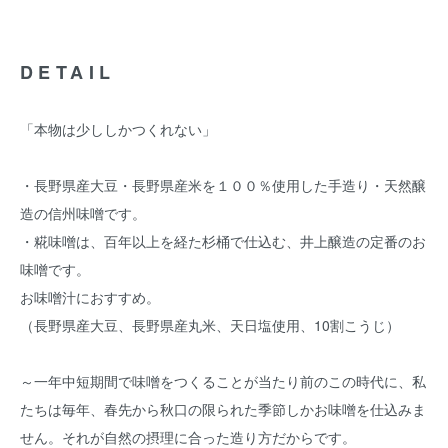
DETAIL
「本物は少ししかつくれない」
・長野県産大豆・長野県産米を１００％使用した手造り・天然醸
造の信州味噌です。
・糀味噌は、百年以上を経た杉桶で仕込む、井上醸造の定番のお
味噌です。
お味噌汁におすすめ。
（長野県産大豆、長野県産丸米、天日塩使用、10割こうじ）
～一年中短期間で味噌をつくることが当たり前のこの時代に、私
たちは毎年、春先から秋口の限られた季節しかお味噌を仕込みま
せん。それが自然の摂理に合った造り方だからです。